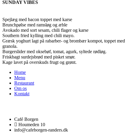
SUNDAY VIBES
Spejlæg med bacon toppet med karse
Brunchpølse med ramsløg og æble
Avokado med sort sesam, chili flager og karse
Southern fried kylling med chili mayo.
Græsk yoghurt lagt på rabarber- og brombær kompot, toppet med
granola.
Burgerslider med oksebøf, tomat, agurk, syltede rødløg.
Friskbagt surdejsbrød med pisket smør.
Kage lavet på overskuds frugt og grønt.
Home
Menu
Restaurant
Om os
Kontakt
Café Borgen
Houmeden 10
info@cafeborgen-randers.dk