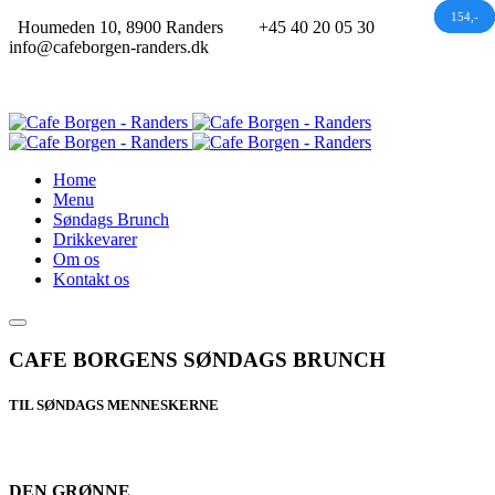
144,-
154,-
154,-
Houmeden 10, 8900 Randers
+45 40 20 05 30
info@cafeborgen-randers.dk
Home
Menu
Søndags Brunch
Drikkevarer
Om os
Kontakt os
CAFE BORGENS SØNDAGS BRUNCH
TIL SØNDAGS MENNESKERNE
DEN GRØNNE